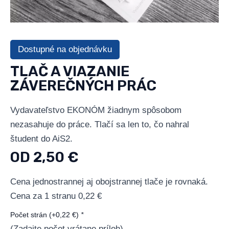
Dostupné na objednávku
TLAČ A VIAZANIE
ZÁVEREČNÝCH PRÁC
Vydavateľstvo EKONÓM žiadnym spôsobom
nezasahuje do práce. Tlačí sa len to, čo nahral
študent do AiS2.
OD 2,50 €
Cena jednostrannej aj obojstrannej tlače je rovnaká.
Cena za 1 stranu 0,22 €
Počet strán
(+
0,22
€
)
*
(Zadajte počet vrátane príloh)