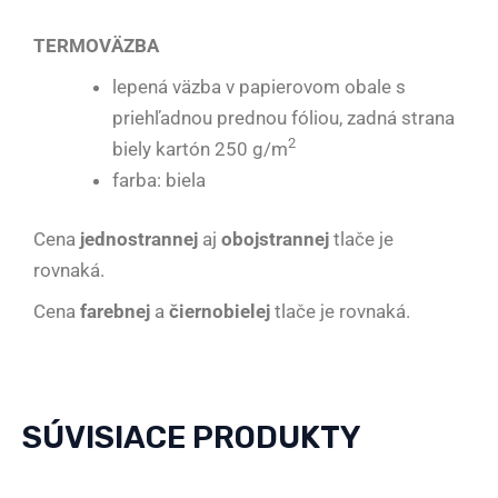
TERMOVӒZBA
lepená väzba v papierovom obale s
priehľadnou prednou fóliou, zadná strana
2
biely kartón 250 g/m
farba: biela
Cena
jednostrannej
aj
obojstrannej
tlače je
rovnaká.
Cena
farebnej
a
čiernobielej
tlače je rovnaká.
SÚVISIACE PRODUKTY