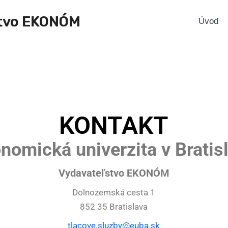
tvo EKONÓM
Úvod
KONTAKT
nomická univerzita v Bratis
Vydavateľstvo EKONÓM
Dolnozemská cesta 1
852 35 Bratislava
tlacove.sluzby@euba.sk